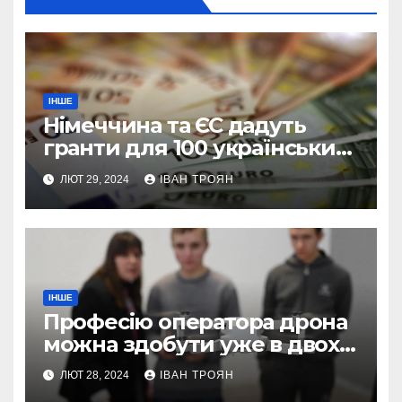
ІНШЕ
Німеччина та ЄС дадуть
гранти для 100 українських
підприємств
ЛЮТ 29, 2024
ІВАН ТРОЯН
ІНШЕ
Професію оператора дрона
можна здобути уже в двох
профтехах Львівщини
ЛЮТ 28, 2024
ІВАН ТРОЯН