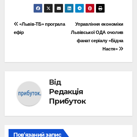
Навігація
«Львів-ТБ» програла
Управління економіки
ефір
Львівської ОДА очолив
записів
фанат серіалу «Бідна
Настя»
Від
Редакція
Прибуток
Пов’язаний запис