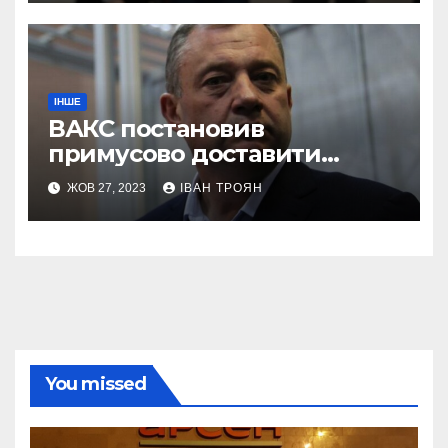
ІНШЕ
ВАКС постановив
примусово доставити
Дубневича до суду
ЖОВ 27, 2023
ІВАН ТРОЯН
You missed