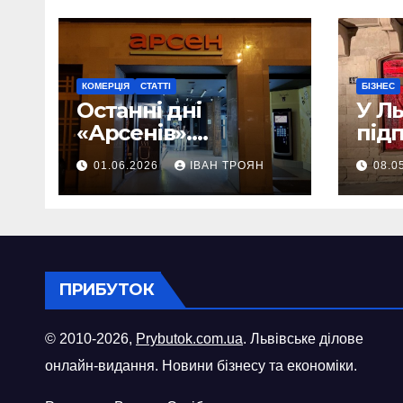
КОМЕРЦІЯ
СТАТТІ
БІЗНЕС
Останні дні
У Л
«Арсенів».
під
Фоторепортаж
«ви
01.06.2026
ІВАН ТРОЯН
08.0
шопі
міст
ПРИБУТОК
© 2010-2026,
Prybutok.com.ua
. Львівське ділове
онлайн-видання. Новини бізнесу та економіки.