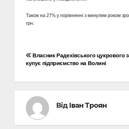
Також на 27% у порівнянні з минулим роком зро
грн.
Навігація
Власник Радехівського цукрового 
купує підприємство на Волині
записів
Від
Іван Троян