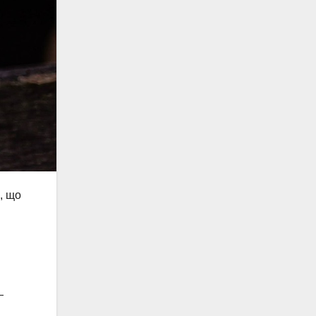
, що
—