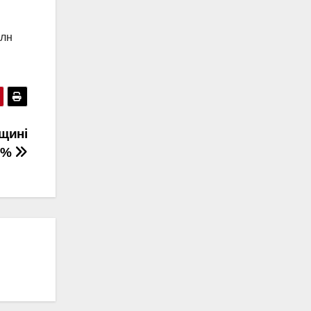
млн
щині
0%