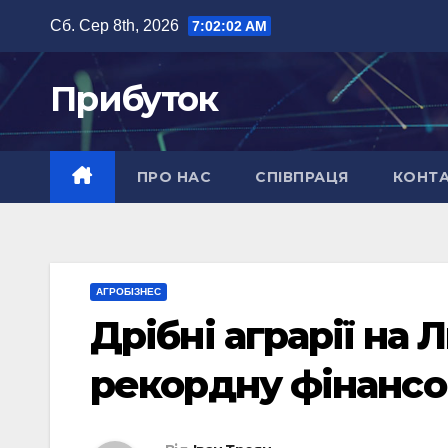
Перейти
Сб. Сер 8th, 2026
7:02:03 AM
до
вмісту
Прибуток
ПРО НАС
СПІВПРАЦЯ
КОНТ
АГРОБІЗНЕС
Дрібні аграрії на
рекордну фінансо