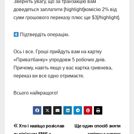
Зверніть увагу, що за транзакцію вам
доведеться заплатити [highlight]комісію 2% від
суми грошового переказу плюс ще $3[/highlight].
Підтвердіть операцію.
Ось і все. Гроші прийдуть вам на картку
«Приватбанку» упродовж 5 робочих днів.
Причому, навіть якщо у вас картка гривнева,
переказ ви все одно отримаєте.
Всього найкращого!
Навігація
Хто і навіщо розіслав
Ще один спосіб зняти
львів’янам SMS з
готівку з картки