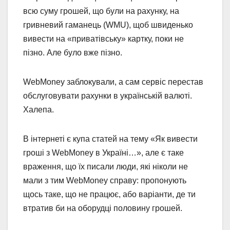
всю суму грошей, що були на рахунку, на
гривневий гаманець (WMU), щоб швиденько
вивести на «приватівську» картку, поки не
пізно. Але було вже пізно.
WebMoney заблокували, а сам сервіс перестав
обслуговувати рахунки в українській валюті.
Халепа.
В інтернеті є купа статей на тему «Як вивести
гроші з WebMoney в Україні…», але є таке
враження, що їх писали люди, які ніколи не
мали з тим WebMoney справу: пропонують
щось таке, що не працює, або варіанти, де ти
втратив би на оборудці половину грошей.