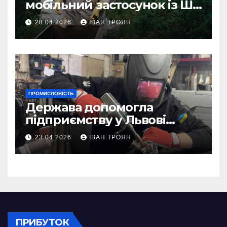
мобільний застосунок із ШІ-
асистентом для бджолярів
28.04.2026
ІВАН ТРОЯН
ПРОМИСЛОВІСТЬ
Держава допомогла
підприємству у Львові
відновити виробничі
23.04.2026
ІВАН ТРОЯН
потужності після атаки
російського БПЛА
ПРИБУТОК