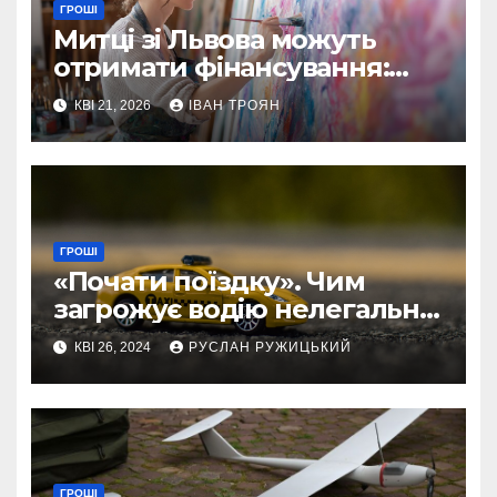
ГРОШІ
Митці зі Львова можуть
отримати фінансування:
стартувала програма на 4
КВІ 21, 2026
ІВАН ТРОЯН
млрд грн
ГРОШІ
«Почати поїздку». Чим
загрожує водію нелегальне
таксування
КВІ 26, 2024
РУСЛАН РУЖИЦЬКИЙ
ГРОШІ