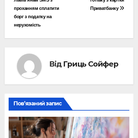
записів
проханням сплатити
Приватбанку
борг з податку на
нерухомість
Від
Гриць Сойфер
Пов’язаний запис