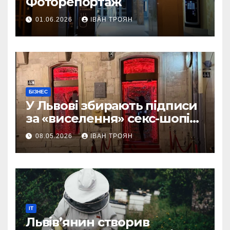
Фоторепортаж
01.06.2026
ІВАН ТРОЯН
БІЗНЕС
У Львові збирають підписи
за «виселення» секс-шопів
із центру міста
08.05.2026
ІВАН ТРОЯН
IT
Львів’янин створив