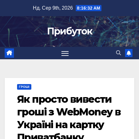
Перейти
Нд. Сер 9th, 2026
8:16:33 AM
до
вмісту
Прибуток
ГРОШІ
Як просто вивести
гроші з WebMoney в
Україні на картку
Приватбанку