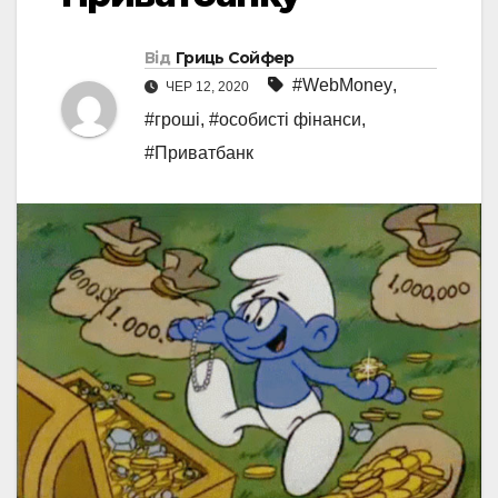
Від
Гриць Сойфер
#WebMoney
,
ЧЕР 12, 2020
#гроші
,
#особисті фінанси
,
#Приватбанк