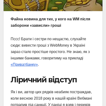
Файна новина для тих, у кого на WM після
заборони «зависли» гроші
Пссс! Брати і сестри по нещастю, слухайте
сюди: вивести гроші з WebMoney в Україні
зараз стало простіше простого. Не знаю, як з
іншими банками, говоритиму на прикладі
«Приватбанку»
.
Ліричний відступ
Як і ви, автор цих рядків неабияк постраждав,
коли весною 2018 року в нашій країні Вебмані
потрапив під санкції. У паніці я взяв і перевів