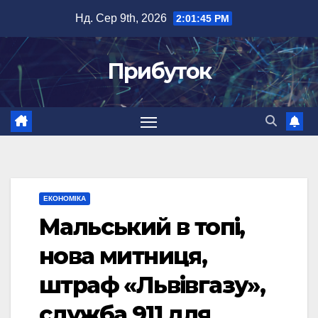
Перейти
Нд. Сер 9th, 2026
2:01:46 PM
до
вмісту
Прибуток
ЕКОНОМІКА
Мальський в топі,
нова митниця,
штраф «Львівгазу»,
служба 911 для