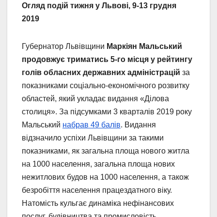
Огляд подій тижня у Львові, 9-13 грудня
2019
Губернатор Львівщини
Маркіян Мальський
продовжує триматись 5-го місця у рейтингу
голів обласних державних адміністрацій
за
показниками соціально-економічного розвитку
областей, який укладає видання «Ділова
столиця». За підсумками 3 кварталів 2019 року
Мальський
набрав 49 балів
. Видання
відзначило успіхи Львівщини за такими
показниками, як загальна площа нового житла
на 1000 населення, загальна площа нових
нежитлових будов на 1000 населення, а також
безробіття населення працездатного віку.
Натомість кульгає динаміка нефінансових
послуг, будівництва та промисловість.