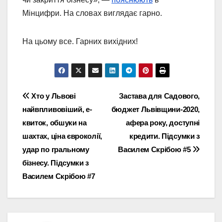
Мінцифри. На словах виглядає гарно.
На цьому все. Гарних вихідних!
Навігація
Хто у Львові
Застава для Садового,
найвпливовіший, е-
бюджет Львівщини-2020,
записів
квиток, обшуки на
афера року, доступні
шахтах, ціна євроколії,
кредити. Підсумки з
удар по гральному
Василем Скрібою #5
бізнесу. Підсумки з
Василем Скрібою #7