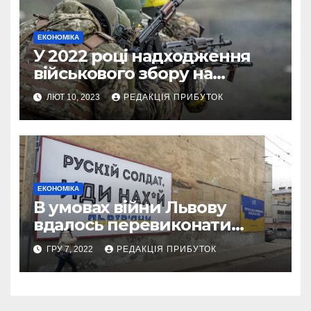
ЕКОНОМІКА
У 2022 році надходження
військового збору на
Львівщині зросли на понад
ЛЮТ 10, 2023
РЕДАКЦІЯ ПРИБУТОК
50%
ЕКОНОМІКА
В умовах війни Львову
вдалось перевиконати
бюджет на понад 8%
ГРУ 7, 2022
РЕДАКЦІЯ ПРИБУТОК