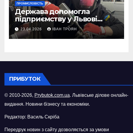
ПРОМИСЛОВІСТЬ
Держава допомогла
підприємству у Львові
відновити виробничі
23.04.2026
ІВАН ТРОЯН
потужності після атаки
російського БПЛА
ПРИБУТОК
© 2010-2026,
Prybutok.com.ua
. Львівське ділове онлайн-
видання. Новини бізнесу та економіки.
Редактор: Василь Скріба
Передрук новин з сайту дозволяється за умови