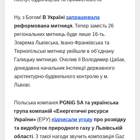
Ну, з Богом!
В Україні
запрацювала
реформована митниця.
Тепер замість 26
регіональних митниць буде лише 16-ть.
Зокрема Львівська, Івано-Франківська та
Тернопільські митниці увійшли в об’єднану
Галицьку митницю. Очолив її Володимир Цабак,
донедавна начальник Інспекції державного
архітектурно-будівельного контролю у м.
Львові.
Польська компанія
PGNiG SA та українська
група компаній «Енергетичні ресурси
України»
(ЕРУ)
підписали угоду
про розвідку
та видобуток природного газу у Львівській
області
. З такої нагоди звучить композиція Gaz