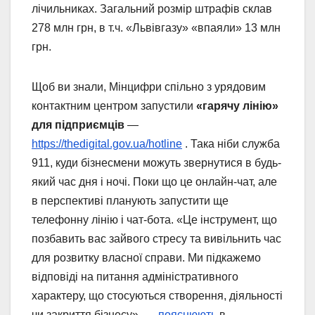
лічильниках. Загальний розмір штрафів склав
278 млн грн, в т.ч. «Львівгазу» «впаяли» 13 млн
грн.
Щоб ви знали, Мінцифри спільно з урядовим
контактним центром запустили
«гарячу лінію»
для підприємців
—
https://thedigital.gov.ua/hotline
. Така ніби служба
911, куди бізнесмени можуть звернутися в будь-
який час дня і ночі. Поки що це онлайн-чат, але
в перспективі планують запустити ще
телефонну лінію і чат-бота. «Це інструмент, що
позбавить вас зайвого стресу та вивільнить час
для розвитку власної справи. Ми підкажемо
відповіді на питання адміністративного
характеру, що стосуються створення, діяльності
чи закриття бізнесу», —
пояснюють
в