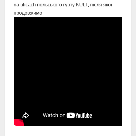
na ulicach польського гурту KULT, після якої
продовжимо