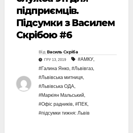
підприємців.
Підсумки з Василем
Скрібою #6
Від
Василь Скріба
#АМКУ
,
ГРУ 13, 2019
#Галина Янко
,
#Львівгаз
,
#Львівська митниця
,
#Львівська ОДА
,
#Маркіян Мальський
,
#Офіс радників
,
#ПЕК
,
#підсумки тижня: Львів