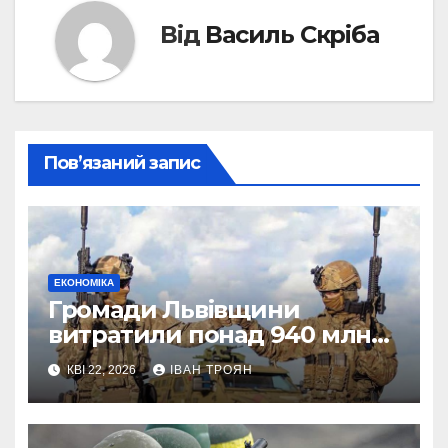
Від
Василь Скріба
Пов’язаний запис
ЕКОНОМІКА
Громади Львівщини
витратили понад 940 млн
грн на оборону: хто
КВІ 22, 2026
ІВАН ТРОЯН
найбільше