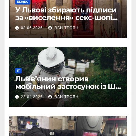
БІЗНЕС
У Львові збирають підписи
за «виселення» секс-шопів
із центру міста
08.05.2026
ІВАН ТРОЯН
IT
Львів’янин створив
мобільний застосунок із ШІ-
асистентом для бджолярів
28.04.2026
ІВАН ТРОЯН