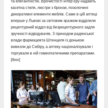
та елегантністю. Врочистості інтер’єру надають
касетна стеля, люстри з бронзи, позолочені
декоративні елементи меблів. Саме в цій аптеці
вперше у Львові за світовим зразком відділили
рецептурний відділ від безрецептурного задля
зручності відвідувачів. З приходом радянської
влади фармацевта Штенцеля із донькою
вивезли до Сибіру, а аптеку націоналізували і
торгували в ній гомеопатичними препаратами.
[/box]