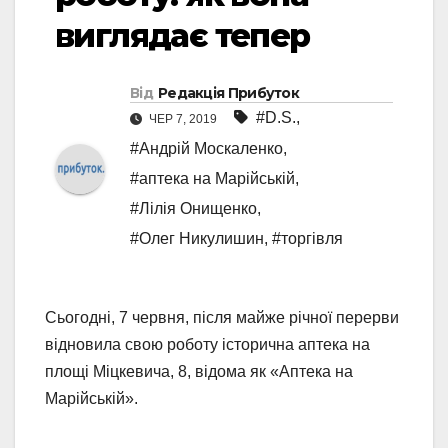
виглядає тепер
Від
Редакція Прибуток
#D.S.
,
ЧЕР 7, 2019
#Андрій Москаленко
,
#аптека на Марійській
,
#Лілія Онищенко
,
#Олег Никулишин
,
#торгівля
Сьогодні, 7 червня, після майже річної перерви
відновила свою роботу історична аптека на
площі Міцкевича, 8, відома як «Аптека на
Марійській».