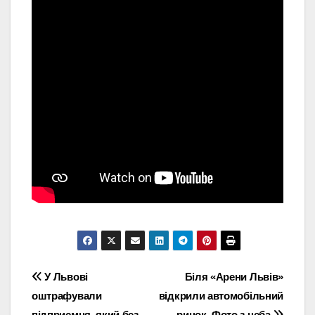
Навігація
У Львові
Біля «Арени Львів»
оштрафували
відкрили автомобільний
записів
підприємця, який без
ринок. Фото з неба