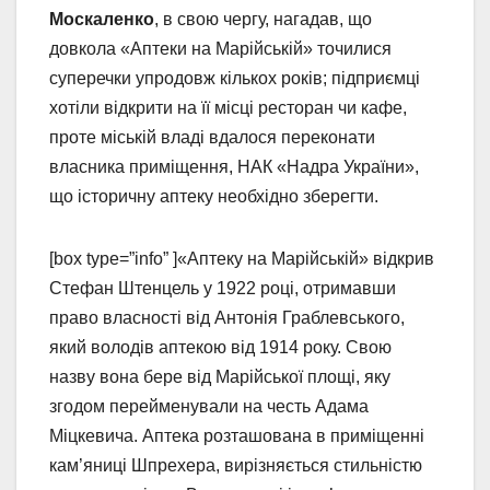
Москаленко
, в свою чергу, нагадав, що
довкола «Аптеки на Марійській» точилися
суперечки упродовж кількох років; підприємці
хотіли відкрити на її місці ресторан чи кафе,
проте міській владі вдалося переконати
власника приміщення, НАК «Надра України»,
що історичну аптеку необхідно зберегти.
[box type=”info” ]«Аптеку на Марійській» відкрив
Стефан Штенцель у 1922 році, отримавши
право власності від Антонія Граблевського,
який володів аптекою від 1914 року. Свою
назву вона бере від Марійської площі, яку
згодом перейменували на честь Адама
Міцкевича. Аптека розташована в приміщенні
кам’яниці Шпрехера, вирізняється стильністю