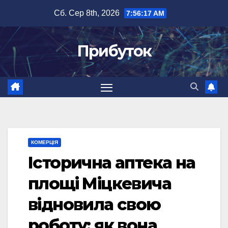
Перейти
Сб. Сер 8th, 2026
7:56:18 AM
до
вмісту
Прибуток
КОМЕРЦІЯ
Історична аптека на
площі Міцкевича
відновила свою
роботу: як вона