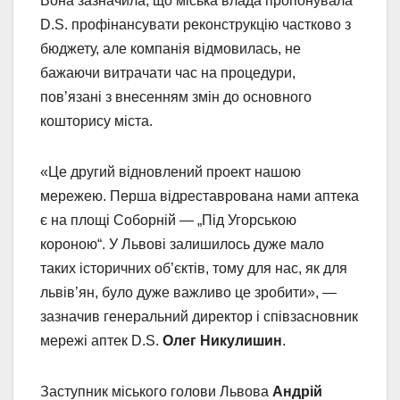
Вона зазначила, що міська влада пропонувала
D.S. профінансувати реконструкцію частково з
бюджету, але компанія відмовилась, не
бажаючи витрачати час на процедури,
пов’язані з внесенням змін до основного
кошторису міста.
«Це другий відновлений проект нашою
мережею. Перша відреставрована нами аптека
є на площі Соборній — „Під Угорською
короною“. У Львові залишилось дуже мало
таких історичних об’єктів, тому для нас, як для
львів’ян, було дуже важливо це зробити», —
зазначив генеральний директор і співзасновник
мережі аптек D.S.
Олег Никулишин
.
Заступник міського голови Львова
Андрій