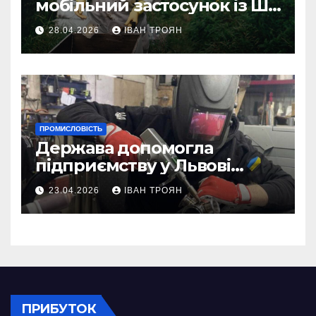
мобільний застосунок із ШІ-
асистентом для бджолярів
28.04.2026
ІВАН ТРОЯН
ПРОМИСЛОВІСТЬ
Держава допомогла
підприємству у Львові
відновити виробничі
23.04.2026
ІВАН ТРОЯН
потужності після атаки
російського БПЛА
ПРИБУТОК