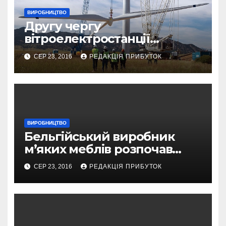
ВИРОБНИЦТВО
Другу чергу
вітроелектростанції
«Старий Самбір-1» запустять
СЕР 23, 2016
РЕДАКЦІЯ ПРИБУТОК
у 4 кварталі
ВИРОБНИЦТВО
Бельгійський виробник
м’яких меблів розпочав
будівництво фабрики у
СЕР 23, 2016
РЕДАКЦІЯ ПРИБУТОК
Бориславі