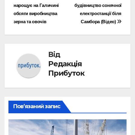
нарощує на Галичині
будівництво сонячної
записів
обсяги виробництва
електростанції біля
зерна та овочів
Самбора (Відео)
Від
Редакція
Прибуток
Пов’язаний запис