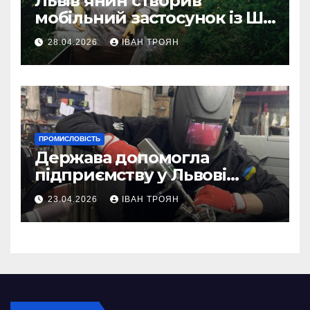
Львів’янин створив
мобільний застосунок із ШІ-
асистентом для бджолярів
28.04.2026
ІВАН ТРОЯН
ПРОМИСЛОВІСТЬ
Держава допомогла
підприємству у Львові
відновити виробничі
23.04.2026
ІВАН ТРОЯН
потужності після атаки
російського БПЛА