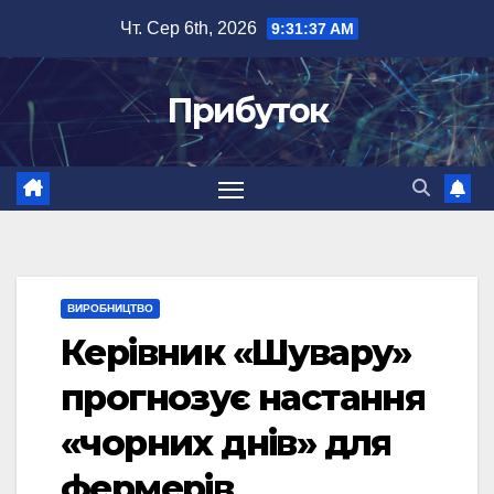
Перейти
Чт. Сер 6th, 2026
9:31:38 AM
до
вмісту
Прибуток
ВИРОБНИЦТВО
Керівник «Шувару»
прогнозує настання
«чорних днів» для
фермерів