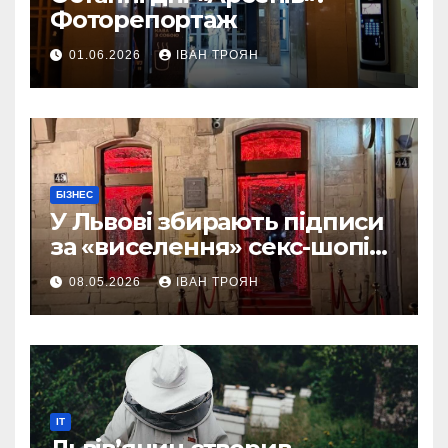
Фоторепортаж
01.06.2026
ІВАН ТРОЯН
БІЗНЕС
У Львові збирають підписи
за «виселення» секс-шопів
із центру міста
08.05.2026
ІВАН ТРОЯН
IT