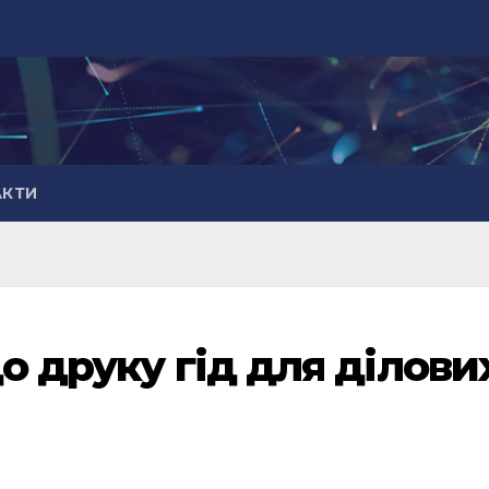
АКТИ
до друку гід для ділови