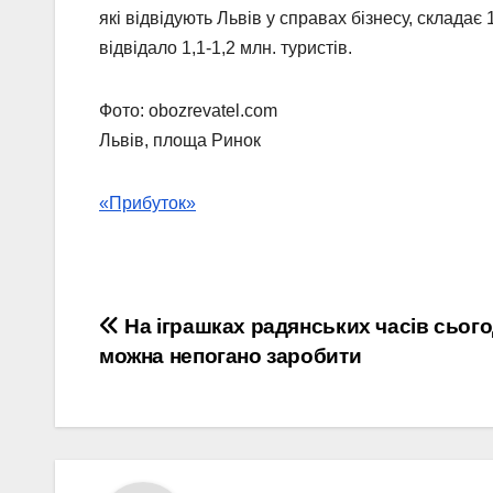
які відвідують Львів у справах бізнесу, складає 
відвідало 1,1-1,2 млн. туристів.
Фото: obozrevatel.com
Львів, площа Ринок
«Прибуток»
Навігація
На іграшках радянських часів сього
можна непогано заробити
записів