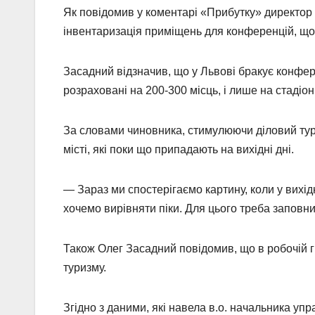
Як повідомив у коментарі «Прибутку» директор
інвентаризація приміщень для конференцій, що є
Засадний відзначив, що у Львові бракує конфер
розраховані на 200-300 місць, і лише на стадіо
За словами чиновника, стимулюючи діловий тури
місті, які поки що припадають на вихідні дні.
— Зараз ми спостерігаємо картину, коли у вихідні 
хочемо вирівняти піки. Для цього треба заповнит
Також Олег Засадний повідомив, що в робочій гру
туризму.
Згідно з даними, які навела в.о. начальника уп