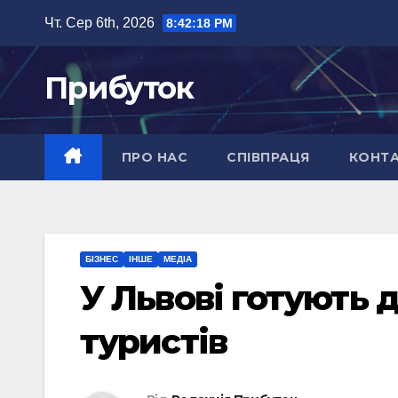
Перейти
Чт. Сер 6th, 2026
8:42:19 PM
до
вмісту
Прибуток
ПРО НАС
СПІВПРАЦЯ
КОНТ
БІЗНЕС
ІНШЕ
МЕДІА
У Львові готують 
туристів