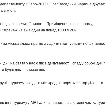
 департаменту «Євро-2012» Олег Засадний, наразі відбуває
 в місті.
енц-залів великої ємності. Приміщення, в основному,
ні «Арена-Львів» є один на понад 1000 місць.
зм міська влада прагне згладити піки туристичної активнос
дні, на свята у нас є пік відвідуваності і спад у робочі дні.
и будні дні, — сказав він.
пі з туризму, яка діє в міськраді, створять сектор ділового
равління туризму ЛМР Галина Гриник, на сьогодні частка тури