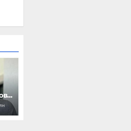
ов
ОЯН