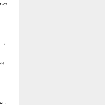
ться
ті в
 Ми
стів,