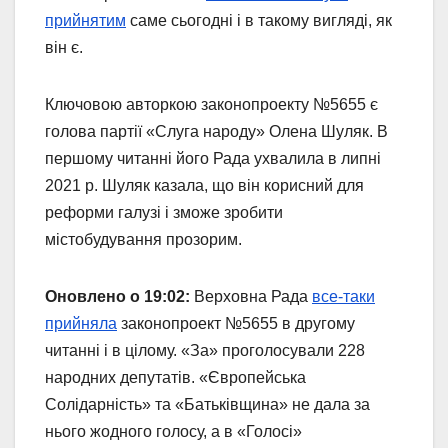
прийнятим
саме сьогодні і в такому вигляді, як
він є.
Ключовою авторкою законопроекту №5655 є
голова партії «Слуга народу» Олена Шуляк. В
першому читанні його Рада ухвалила в липні
2021 р. Шуляк казала, що він корисний для
реформи галузі і зможе зробити
містобудування прозорим.
Оновлено о 19:02:
Верховна Рада
все-таки
прийняла
законопроект №5655 в другому
читанні і в цілому. «За» проголосували 228
народних депутатів. «Європейська
Солідарність» та «Батьківщина» не дала за
нього жодного голосу, а в «Голосі»