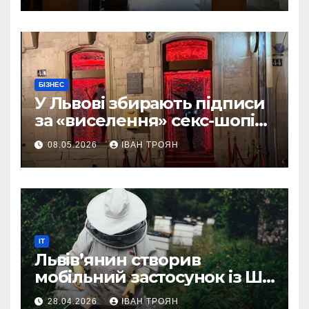
БІЗНЕС
У Львові збирають підписи
за «виселення» секс-шопів
із центру міста
08.05.2026
ІВАН ТРОЯН
IT
Львів’янин створив
мобільний застосунок із ШІ-
асистентом для бджолярів
28.04.2026
ІВАН ТРОЯН