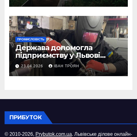
ПРОМИСЛОВІСТЬ
Держава допомогла
підприємству у Львові
відновити виробничі
23.04.2026
ІВАН ТРОЯН
потужності після атаки
російського БПЛА
ПРИБУТОК
© 2010-2026,
Prybutok.com.ua
. Львівське ділове онлайн-