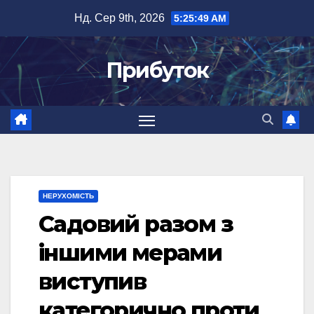
Перейти
Нд. Сер 9th, 2026
5:25:50 AM
до
вмісту
Прибуток
НЕРУХОМІСТЬ
Садовий разом з
іншими мерами
виступив
категорично проти