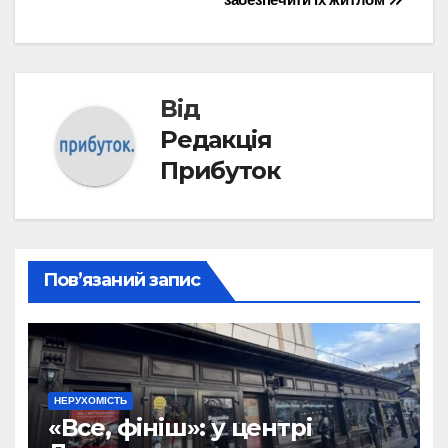
Від
Редакція
Прибуток
Пов’язаний запис
НЕРУХОМІСТЬ
«Все, фініш»: у центрі