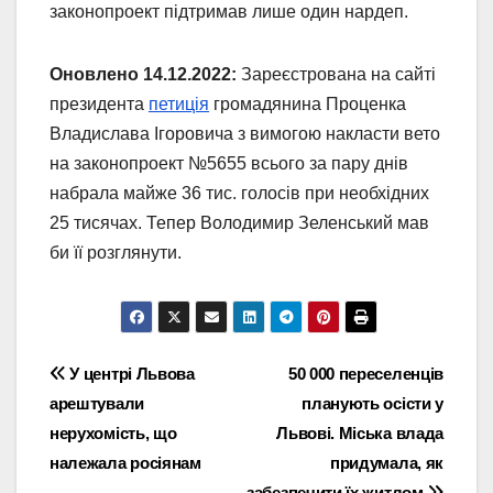
законопроект підтримав лише один нардеп.
Оновлено 14.12.2022:
Зареєстрована на сайті
президента
петиція
громадянина Проценка
Владислава Ігоровича з вимогою накласти вето
на законопроект №5655 всього за пару днів
набрала майже 36 тис. голосів при необхідних
25 тисячах. Тепер Володимир Зеленський мав
би її розглянути.
Навігація
У центрі Львова
50 000 переселенців
арештували
планують осісти у
записів
нерухомість, що
Львові. Міська влада
належала росіянам
придумала, як
забезпечити їх житлом