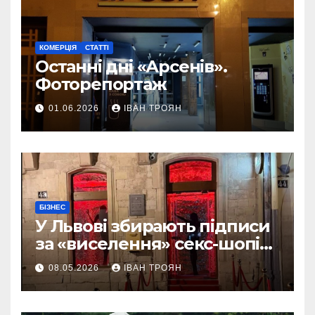
КОМЕРЦІЯ
СТАТТІ
Останні дні «Арсенів».
Фоторепортаж
01.06.2026
ІВАН ТРОЯН
БІЗНЕС
У Львові збирають підписи
за «виселення» секс-шопів
із центру міста
08.05.2026
ІВАН ТРОЯН