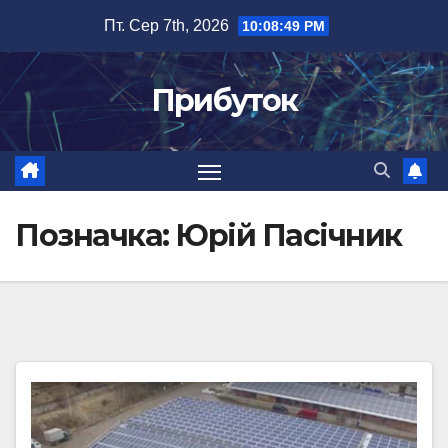
Перейти
Пт. Сер 7th, 2026
10:08:49 PM
до
вмісту
Прибуток
Позначка:
Юрій Пасічник