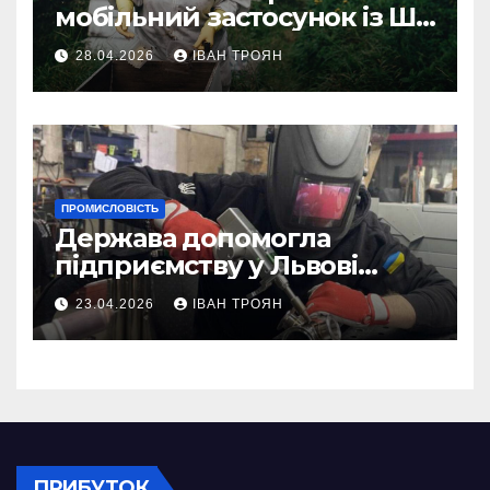
мобільний застосунок із ШІ-
асистентом для бджолярів
28.04.2026
ІВАН ТРОЯН
ПРОМИСЛОВІСТЬ
Держава допомогла
підприємству у Львові
відновити виробничі
23.04.2026
ІВАН ТРОЯН
потужності після атаки
російського БПЛА
ПРИБУТОК