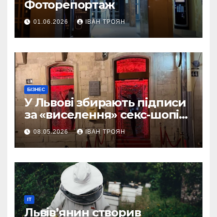
Фоторепортаж
01.06.2026
ІВАН ТРОЯН
БІЗНЕС
У Львові збирають підписи
за «виселення» секс-шопів
із центру міста
08.05.2026
ІВАН ТРОЯН
IT
Львів’янин створив