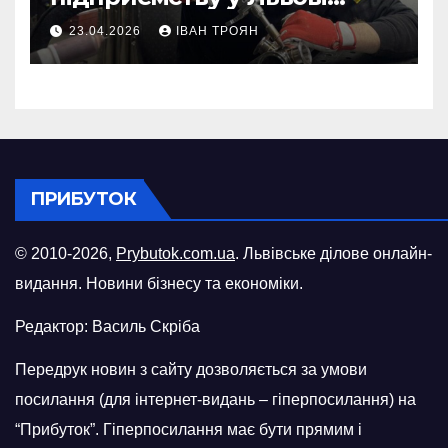
відновити виробничі
23.04.2026
ІВАН ТРОЯН
потужності після атаки
російського БПЛА
ПРИБУТОК
© 2010-2026,
Prybutok.com.ua
. Львівське ділове онлайн-
видання. Новини бізнесу та економіки.
Редактор: Василь Скріба
Передрук новин з сайту дозволяється за умови
посилання (для інтернет-видань – гіперпосилання) на
“Прибуток”. Гіперпосилання має бути прямим і