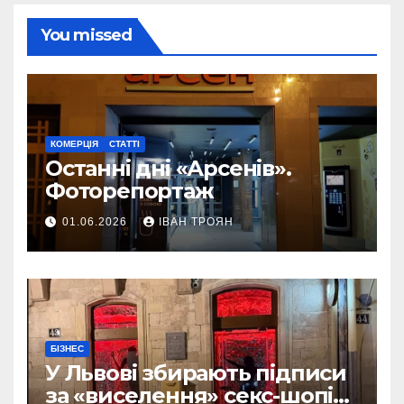
You missed
КОМЕРЦІЯ
СТАТТІ
Останні дні «Арсенів».
Фоторепортаж
01.06.2026
ІВАН ТРОЯН
БІЗНЕС
У Львові збирають підписи
за «виселення» секс-шопів