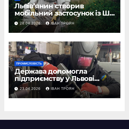
Львів’янин створив
мобільний застосунок із ШІ-
асистентом для бджолярів
28.04.2026
ІВАН ТРОЯН
ПРОМИСЛОВІСТЬ
Держава допомогла
підприємству у Львові
відновити виробничі
23.04.2026
ІВАН ТРОЯН
потужності після атаки
російського БПЛА