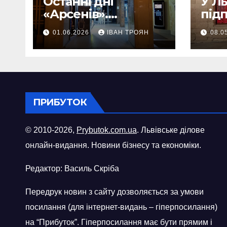
Останні дні
У Л
«Арсенів».
під
Фоторепортаж
«ви
01.06.2026
ІВАН ТРОЯН
08.0
шопі
міст
ПРИБУТОК
© 2010-2026,
Prybutok.com.ua
. Львівське ділове
онлайн-видання. Новини бізнесу та економіки.
Редактор: Василь Скріба
Передрук новин з сайту дозволяється за умови
посилання (для інтернет-видань – гіперпосилання)
на “Прибуток”. Гіперпосилання має бути прямим і