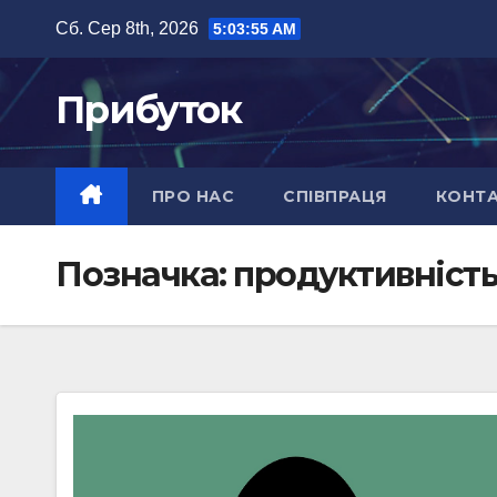
Перейти
Сб. Сер 8th, 2026
5:03:55 AM
до
вмісту
Прибуток
ПРО НАС
СПІВПРАЦЯ
КОНТ
Позначка:
продуктивніст