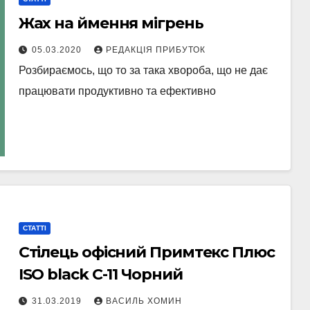
Жах на ймення мігрень
05.03.2020
РЕДАКЦІЯ ПРИБУТОК
Розбираємось, що то за така хвороба, що не дає
працювати продуктивно та ефективно
СТАТТІ
Стілець офісний Примтекс Плюс
ISO black С-11 Чорний
31.03.2019
ВАСИЛЬ ХОМИН