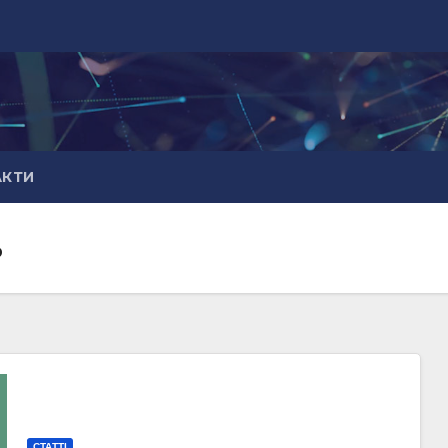
АКТИ
ь
СТАТТІ