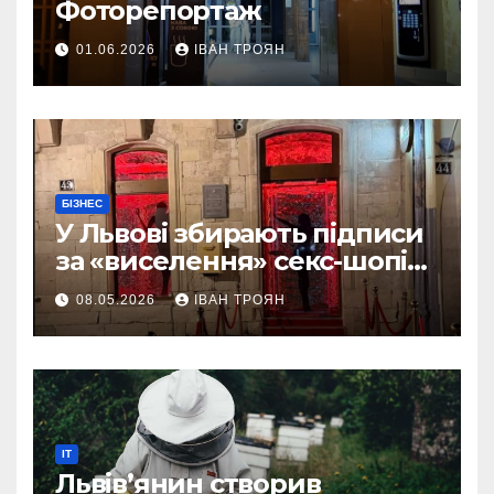
Фоторепортаж
01.06.2026
ІВАН ТРОЯН
БІЗНЕС
У Львові збирають підписи
за «виселення» секс-шопів
із центру міста
08.05.2026
ІВАН ТРОЯН
IT
Львів’янин створив