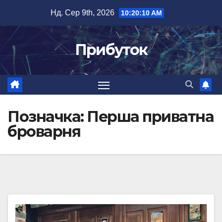
Перейти
Нд. Сер 9th, 2026
10:20:10 AM
до
вмісту
Прибуток
Позначка:
Перша приватна
броварня