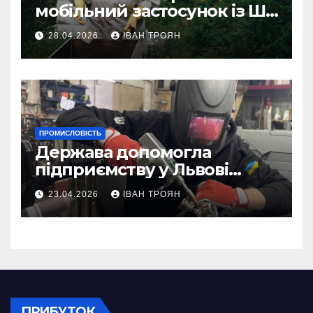
мобільний застосунок із ШІ-
асистентом для бджолярів
28.04.2026
ІВАН ТРОЯН
ПРОМИСЛОВІСТЬ
Держава допомогла
підприємству у Львові
відновити виробничі
23.04.2026
ІВАН ТРОЯН
потужності після атаки
російського БПЛА
ПРИБУТОК