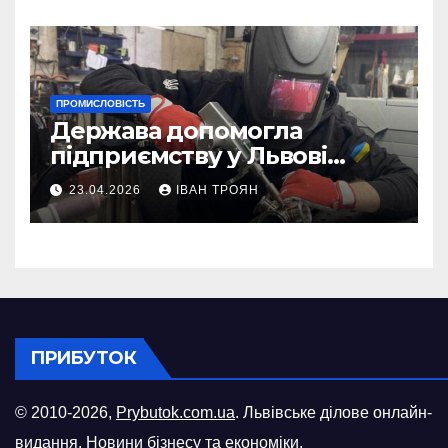
ПРОМИСЛОВІСТЬ
Держава допомогла
підприємству у Львові
відновити виробничі
23.04.2026
ІВАН ТРОЯН
потужності після атаки
російського БПЛА
ПРИБУТОК
© 2010-2026,
Prybutok.com.ua
. Львівське ділове онлайн-
видання. Новини бізнесу та економіки.