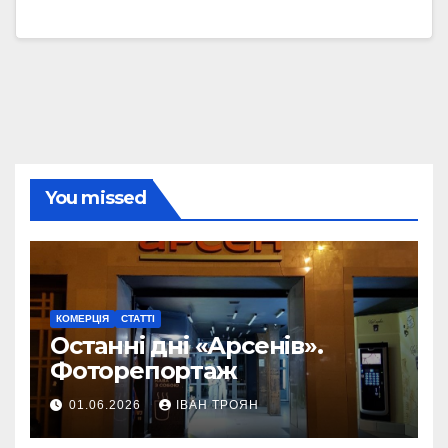
You missed
КОМЕРЦІЯ
СТАТТІ
Останні дні «Арсенів».
Фоторепортаж
01.06.2026
ІВАН ТРОЯН