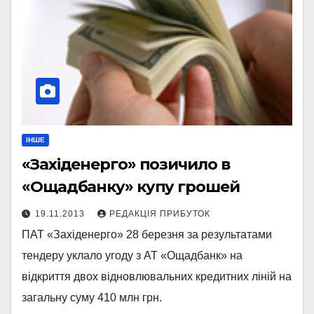
ІНШЕ
«Західенерго» позичило в
«Ощадбанку» купу грошей
19.11.2013
РЕДАКЦІЯ ПРИБУТОК
ПАТ «Західенерго» 28 березня за результатами
тендеру уклало угоду з АТ «Ощадбанк» на
відкриття двох відновлювальних кредитних ліній на
загальну суму 410 млн грн.