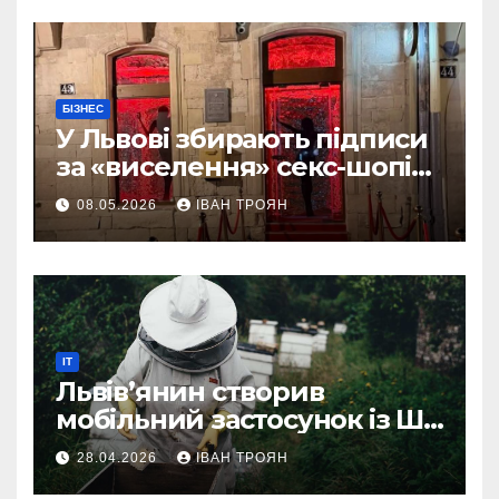
БІЗНЕС
У Львові збирають підписи
за «виселення» секс-шопів
із центру міста
08.05.2026
ІВАН ТРОЯН
IT
Львів’янин створив
мобільний застосунок із ШІ-
асистентом для бджолярів
28.04.2026
ІВАН ТРОЯН