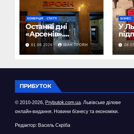
КОМЕРЦІЯ
СТАТТІ
БІЗНЕС
Останні дні
У Л
«Арсенів».
під
Фоторепортаж
«ви
01.06.2026
ІВАН ТРОЯН
08.0
шопі
міст
ПРИБУТОК
© 2010-2026,
Prybutok.com.ua
. Львівське ділове
онлайн-видання. Новини бізнесу та економіки.
Редактор: Василь Скріба