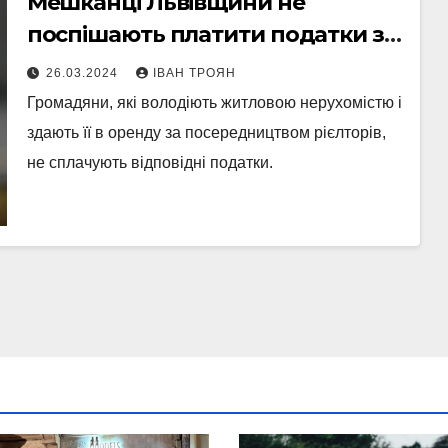
Мешканці Львівщини не
поспішають платити податки з
доходу від здавання житла в
26.03.2024
ІВАН ТРОЯН
оренду
Громадяни, які володіють житловою нерухомістю і
здають її в оренду за посередництвом рієлторів,
не сплачують відповідні податки.