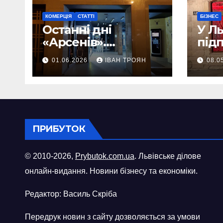
КОМЕРЦІЯ
СТАТТІ
БІЗНЕС
Останні дні
У Л
«Арсенів».
під
Фоторепортаж
«ви
01.06.2026
ІВАН ТРОЯН
08.0
шопі
міст
ПРИБУТОК
© 2010-2026,
Prybutok.com.ua
. Львівське ділове
онлайн-видання. Новини бізнесу та економіки.
Редактор: Василь Скріба
Передрук новин з сайту дозволяється за умови