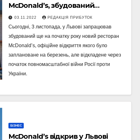
McDonald’s, збудований
напередодні війни
03.11.2022
РЕДАКЦІЯ ПРИБУТОК
Сьогодні, 3 листопада, у Львові запрацював
збудований ще на початку року новий ресторан
McDonald’s, офіційне відкриття якого було
заплановане на березень, але відкладене через
початок повномасштабної війни Росії проти
України.
БІЗНЕС
McDonald’s відкрив у Львові