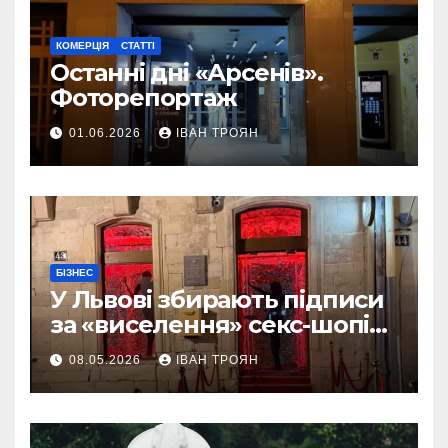
КОМЕРЦІЯ
СТАТТІ
Останні дні «Арсенів».
Фоторепортаж
01.06.2026
ІВАН ТРОЯН
БІЗНЕС
У Львові збирають підписи
за «виселення» секс-шопів
із центру міста
08.05.2026
ІВАН ТРОЯН