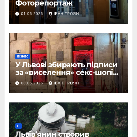
Фоторепортаж
01.06.2026
ІВАН ТРОЯН
БІЗНЕС
У Львові збирають підписи
за «виселення» секс-шопів
із центру міста
08.05.2026
ІВАН ТРОЯН
IT
Львів’янин створив