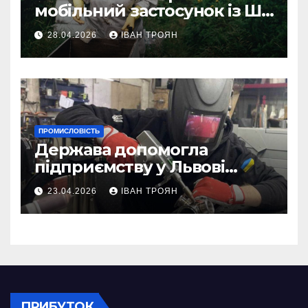
мобільний застосунок із ШІ-
асистентом для бджолярів
28.04.2026
ІВАН ТРОЯН
ПРОМИСЛОВІСТЬ
Держава допомогла
підприємству у Львові
відновити виробничі
23.04.2026
ІВАН ТРОЯН
потужності після атаки
російського БПЛА
ПРИБУТОК