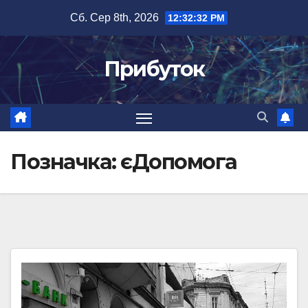
Перейти
Сб. Сер 8th, 2026
12:32:32 PM
до
вмісту
Прибуток
Позначка:
єДопомога