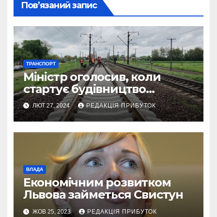
Пов’язаний запис
ТРАНСПОРТ
Міністр оголосив, коли
стартує будівництво
євроколії до Львова
ЛЮТ 27, 2024
РЕДАКЦІЯ ПРИБУТОК
ВЛАДА
Економічним розвитком
Львова займеться Свистун
ЖОВ 25, 2023
РЕДАКЦІЯ ПРИБУТОК