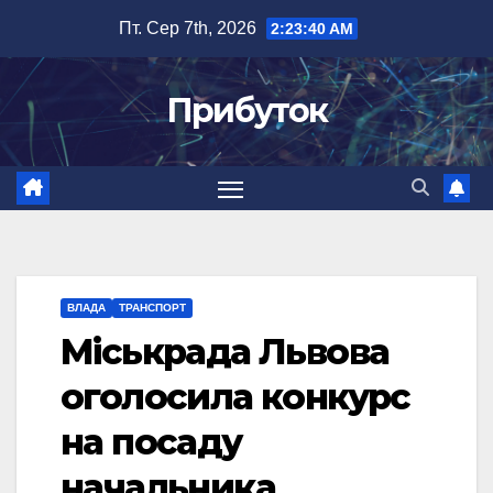
Перейти
Пт. Сер 7th, 2026
2:23:41 AM
до
вмісту
Прибуток
ВЛАДА
ТРАНСПОРТ
Міськрада Львова
оголосила конкурс
на посаду
начальника