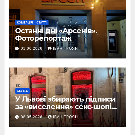
КОМЕРЦІЯ
СТАТТІ
Останні дні «Арсенів».
Фоторепортаж
01.06.2026
ІВАН ТРОЯН
БІЗНЕС
У Львові збирають підписи
за «виселення» секс-шопів
із центру міста
08.05.2026
ІВАН ТРОЯН