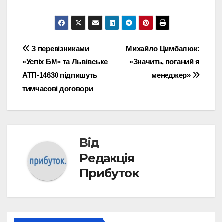
Навігація
З перевізниками
Михайло Цимбалюк:
«Успіх БМ» та Львівське
«Значить, поганий я
записів
АТП-14630 підпишуть
менеджер»
тимчасові договори
Від
Редакція
Прибуток