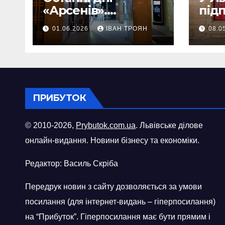
«Арсенів».
під
Фоторепортаж
«ви
01.06.2026
ІВАН ТРОЯН
08.0
шопі
міст
ПРИБУТОК
© 2010-2026,
Prybutok.com.ua
. Львівське ділове
онлайн-видання. Новини бізнесу та економіки.
Редактор: Василь Скріба
Передрук новин з сайту дозволяється за умови
посилання (для інтернет-видань – гіперпосилання)
на “Прибуток”. Гіперпосилання має бути прямим і