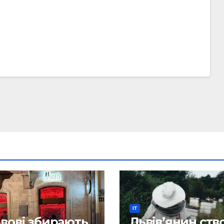
IT
ьвові збирають
Львів’янин ств