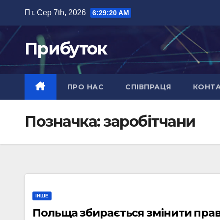
Перейти
Пт. Сер 7th, 2026
6:29:21 AM
до
вмісту
Прибуток
ПРО НАС
СПІВПРАЦЯ
КОНТ
Позначка:
заробітчани
ІНШЕ
Польща збирається змінити пра