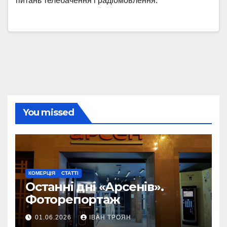
питань телебачення і радіомовлення.
You missed
КОМЕРЦІЯ
СТАТТІ
Останні дні «Арсенів».
Фоторепортаж
01.06.2026
ІВАН ТРОЯН