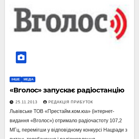
ІНШЕ
МЕДІА
«Вголос» запускає радіостанцію
25.11.2013
РЕДАКЦІЯ ПРИБУТОК
Львівське ТОВ «Престайм.ком.юа» (інтернет-
видання «Вголос») отримало радіочастоту 107,2
МГц, перемігши у відповідному конкурсі Нацради з