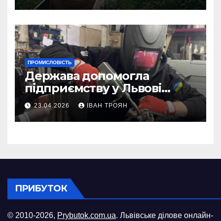
ПРОМИСЛОВІСТЬ
Держава допомогла
підприємству у Львові
відновити виробничі
23.04.2026
ІВАН ТРОЯН
потужності після атаки
російського БПЛА
ПРИБУТОК
© 2010-2026,
Prybutok.com.ua
. Львівське ділове онлайн-