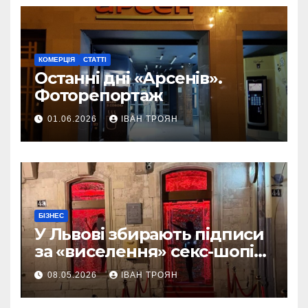
КОМЕРЦІЯ
СТАТТІ
Останні дні «Арсенів».
Фоторепортаж
01.06.2026
ІВАН ТРОЯН
БІЗНЕС
У Львові збирають підписи
за «виселення» секс-шопів
із центру міста
08.05.2026
ІВАН ТРОЯН