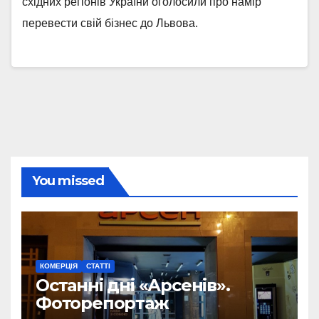
східних регіонів України оголосили про намір
перевести свій бізнес до Львова.
You missed
КОМЕРЦІЯ
СТАТТІ
Останні дні «Арсенів».
Фоторепортаж