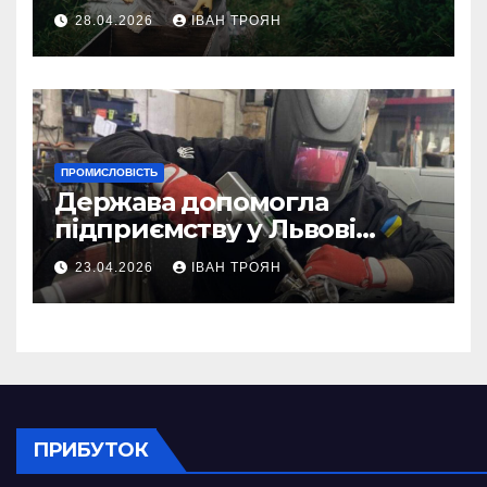
асистентом для бджолярів
28.04.2026
ІВАН ТРОЯН
ПРОМИСЛОВІСТЬ
Держава допомогла
підприємству у Львові
відновити виробничі
23.04.2026
ІВАН ТРОЯН
потужності після атаки
російського БПЛА
ПРИБУТОК