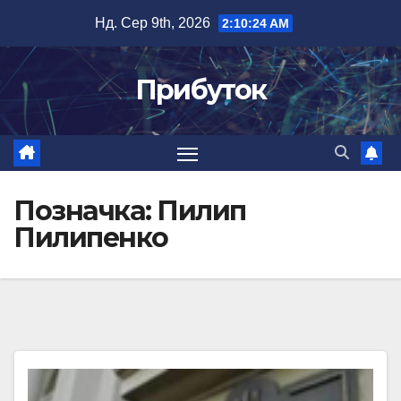
Перейти
Нд. Сер 9th, 2026
2:10:24 AM
до
вмісту
Прибуток
Позначка:
Пилип
Пилипенко