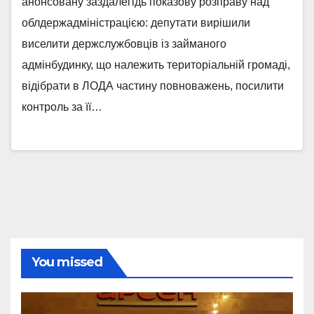
анонсовану заздалегідь показову розправу над
облдержадміністрацією: депутати вирішили
виселити держслужбовців із займаного
адмінбудинку, що належить територіальній громаді,
відібрати в ЛОДА частину повноважень, посилити
контроль за її…
You missed