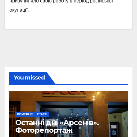
призупиняло свою роботу в період російської
окупації.
You missed
КОМЕРЦІЯ
СТАТТІ
Останні дні «Арсенів».
Фоторепортаж