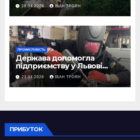
асистентом для бджолярів
28.04.2026
ІВАН ТРОЯН
ПРОМИСЛОВІСТЬ
Держава допомогла
підприємству у Львові
відновити виробничі
23.04.2026
ІВАН ТРОЯН
потужності після атаки
російського БПЛА
ПРИБУТОК