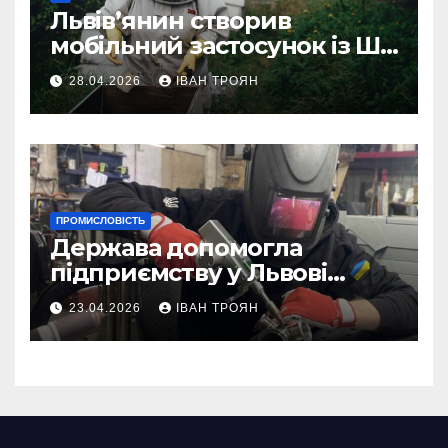
Львів’янин створив
мобільний застосунок із ШІ-
асистентом для бджолярів
28.04.2026
ІВАН ТРОЯН
ПРОМИСЛОВІСТЬ
Держава допомогла
підприємству у Львові
відновити виробничі
23.04.2026
ІВАН ТРОЯН
потужності після атаки
російського БПЛА