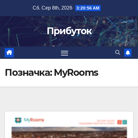
Перейти
Сб. Сер 8th, 2026
3:20:57 AM
до
вмісту
Прибуток
Позначка:
MyRooms