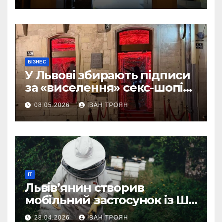
БІЗНЕС
У Львові збирають підписи
за «виселення» секс-шопів
із центру міста
08.05.2026
ІВАН ТРОЯН
IT
Львів’янин створив
мобільний застосунок із ШІ-
асистентом для бджолярів
28.04.2026
ІВАН ТРОЯН