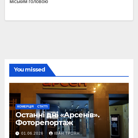
міським головою
You missed
КОМЕРЦІЯ
СТАТТІ
Останні дні «Арсенів».
Фоторепортаж
01.06.2026
ІВАН ТРОЯН