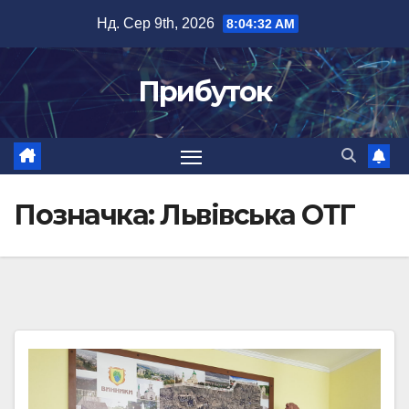
Перейти
Нд. Сер 9th, 2026
8:04:32 AM
до
вмісту
Прибуток
Позначка:
Львівська ОТГ