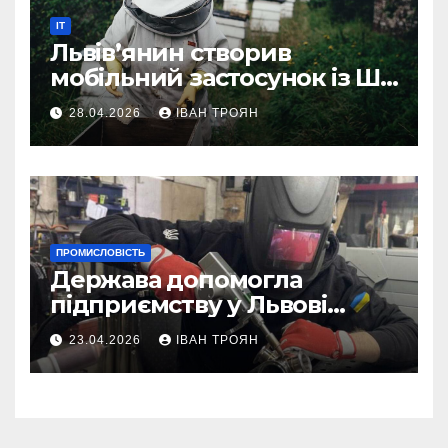
IT
Львів’янин створив
мобільний застосунок із ШІ-
асистентом для бджолярів
28.04.2026
ІВАН ТРОЯН
ПРОМИСЛОВІСТЬ
Держава допомогла
підприємству у Львові
відновити виробничі
23.04.2026
ІВАН ТРОЯН
потужності після атаки
російського БПЛА