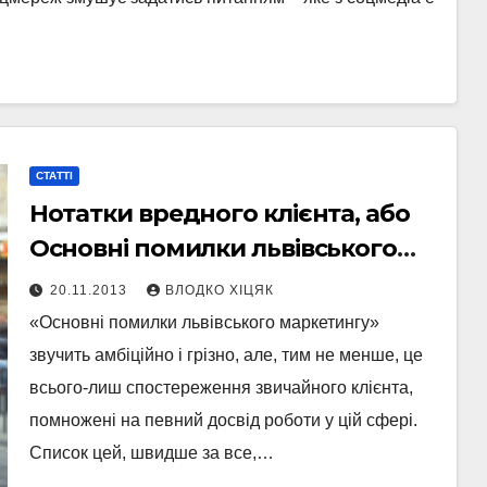
СТАТТІ
Нотатки вредного клієнта, або
Основні помилки львівського
бізнесу
20.11.2013
ВЛОДКО ХІЦЯК
«Основні помилки львівського маркетингу»
звучить амбіційно і грізно, але, тим не менше, це
всього-лиш спостереження звичайного клієнта,
помножені на певний досвід роботи у цій сфері.
Список цей, швидше за все,…