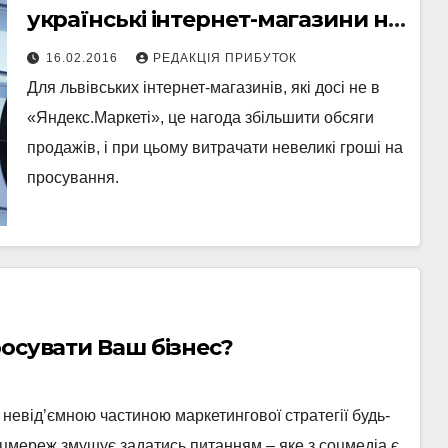
українські інтернет-магазини на
абонплату
16.02.2016
РЕДАКЦІЯ ПРИБУТОК
Для львівських інтернет-магазинів, які досі не в
«Яндекс.Маркеті», це нагода збільшити обсяги
продажів, і при цьому витрачати невеликі гроші на
просування.
осувати Ваш бізнес?
 невід’ємною частиною маркетингової стратегії будь-
 соцмереж змушує задатись питанням – яке з соцмедіа є