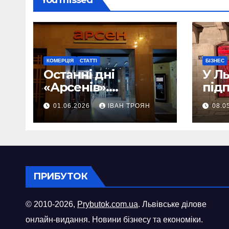
You missed
КОМЕРЦІЯ
СТАТТІ
БІЗНЕС
Останні дні
У Л
«Арсенів».
під
Фоторепортаж
«ви
01.06.2026
ІВАН ТРОЯН
08.0
шопі
міст
ПРИБУТОК
© 2010-2026,
Prybutok.com.ua
. Львівське ділове
онлайн-видання. Новини бізнесу та економіки.