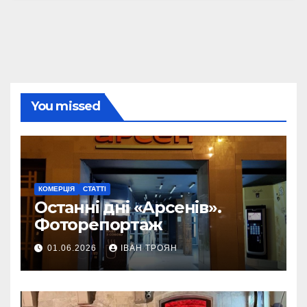
You missed
КОМЕРЦІЯ
СТАТТІ
Останні дні «Арсенів».
Фоторепортаж
01.06.2026
ІВАН ТРОЯН