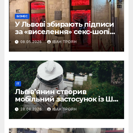
БІЗНЕС
У Львові збирають підписи
за «виселення» секс-шопів
із центру міста
08.05.2026
ІВАН ТРОЯН
IT
Львів’янин створив
мобільний застосунок із ШІ-
асистентом для бджолярів
28.04.2026
ІВАН ТРОЯН