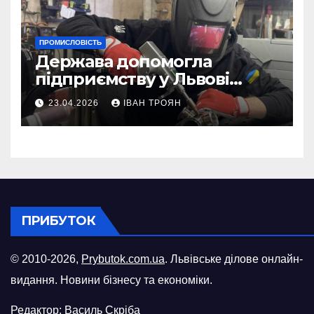
ПРОМИСЛОВІСТЬ
Держава допомогла
підприємству у Львові
відновити виробничі
23.04.2026
ІВАН ТРОЯН
потужності після атаки
російського БПЛА
ПРИБУТОК
© 2010-2026,
Prybutok.com.ua
. Львівське ділове онлайн-
видання. Новини бізнесу та економіки.
Редактор: Василь Скріба