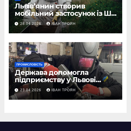
Львів’янин створив
мобільний застосунок із ШІ-
асистентом для бджолярів
28.04.2026
ІВАН ТРОЯН
ПРОМИСЛОВІСТЬ
Держава допомогла
підприємству у Львові
відновити виробничі
23.04.2026
ІВАН ТРОЯН
потужності після атаки
російського БПЛА