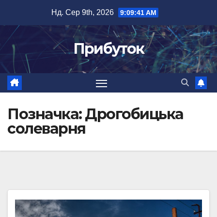
Перейти
Нд. Сер 9th, 2026
9:09:41 AM
до
вмісту
Прибуток
Позначка:
Дрогобицька
солеварня