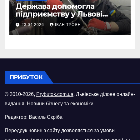
Держава допомогла
підприємству у Львові
відновити виробничі
23.04.2026
ІВАН ТРОЯН
потужності після атаки
російського БПЛА
ПРИБУТОК
© 2010-2026,
Prybutok.com.ua
. Львівське ділове онлайн-
видання. Новини бізнесу та економіки.
Редактор: Василь Скріба
Передрук новин з сайту дозволяється за умови
посилання (для інтернет-видань – гіперпосилання) на