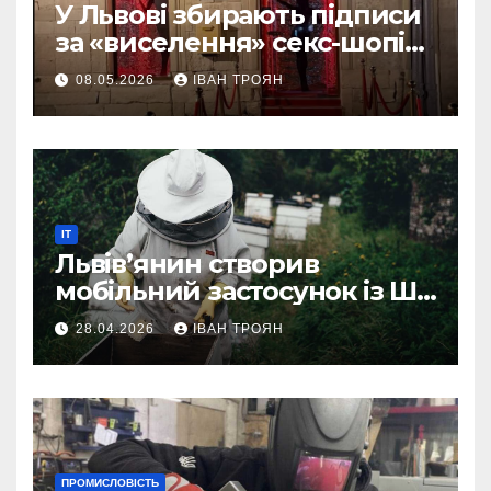
У Львові збирають підписи
за «виселення» секс-шопів
із центру міста
08.05.2026
ІВАН ТРОЯН
IT
Львів’янин створив
мобільний застосунок із ШІ-
асистентом для бджолярів
28.04.2026
ІВАН ТРОЯН
ПРОМИСЛОВІСТЬ