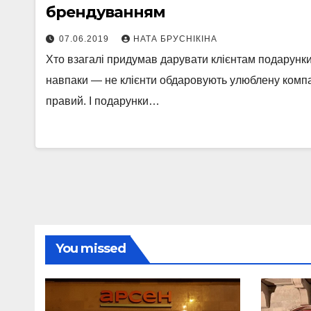
брендуванням
07.06.2019
НАТА БРУСНІКІНА
Хто взагалі придумав дарувати клієнтам подарунки
навпаки — не клієнти обдаровують улюблену компан
правий. І подарунки…
You missed