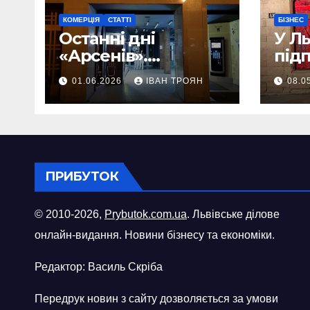
КОМЕРЦІЯ
СТАТТІ
БІЗНЕС
Останні дні
У Л
«Арсенів».
під
Фоторепортаж
«ви
01.06.2026
ІВАН ТРОЯН
08.0
шопі
міст
ПРИБУТОК
© 2010-2026,
Prybutok.com.ua
. Львівське ділове
онлайн-видання. Новини бізнесу та економіки.
Редактор: Василь Скріба
Передрук новин з сайту дозволяється за умови