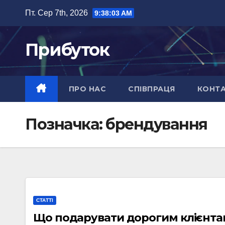
Перейти
Пт. Сер 7th, 2026
9:38:03 AM
до
вмісту
Прибуток
ПРО НАС
СПІВПРАЦЯ
КОНТ
Позначка:
брендування
СТАТТІ
Що подарувати дорогим клієнтам: 