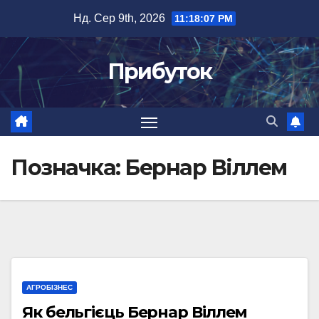
Перейти
Нд. Сер 9th, 2026
11:18:07 PM
до
вмісту
Прибуток
Позначка:
Бернар Віллем
АГРОБІЗНЕС
Як бельгієць Бернар Віллем