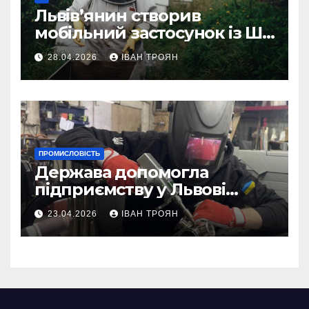
Львів’янин створив
мобільний застосунок із ШІ-
асистентом для бджолярів
28.04.2026
ІВАН ТРОЯН
ПРОМИСЛОВІСТЬ
Держава допомогла
підприємству у Львові
відновити виробничі
23.04.2026
ІВАН ТРОЯН
потужності після атаки
російського БПЛА