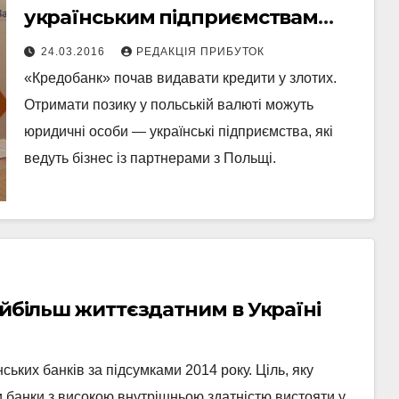
українським підприємствам
кредити у злотих
24.03.2016
РЕДАКЦІЯ ПРИБУТОК
«Кредобанк» почав видавати кредити у злотих.
Отримати позику у польській валюті можуть
юридичні особи — українські підприємства, які
ведуть бізнес із партнерами з Польщі.
айбільш життєздатним в Україні
ських банків за підсумками 2014 року. Ціль, яку
 банки з високою внутрішньою здатністю вистояти у