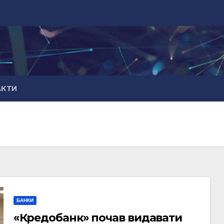
АКТИ
БАНКИ
«Кредобанк» почав видавати