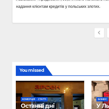
надання клієнтам кредитів у польських злотих.
Post
pagi
You missed
КОМЕРЦІЯ
СТАТТІ
БІЗНЕС
Останні дні
У Л