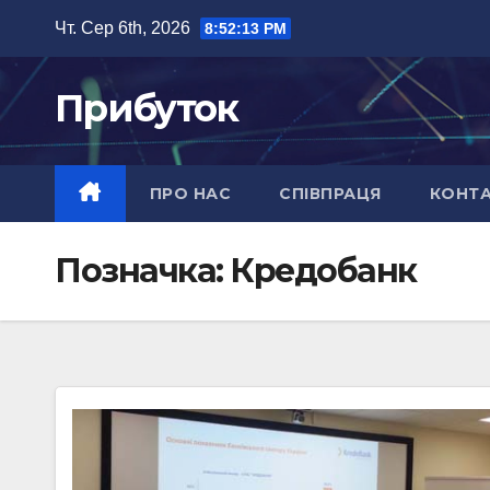
Перейти
Чт. Сер 6th, 2026
8:52:14 PM
до
вмісту
Прибуток
ПРО НАС
СПІВПРАЦЯ
КОНТ
Позначка:
Кредобанк