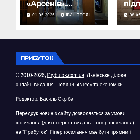
«Арсенів».
під
Фоторепортаж
«ви
01.06.2026
ІВАН ТРОЯН
08.0
шопі
міст
ПРИБУТОК
© 2010-2026,
Prybutok.com.ua
. Львівське ділове
онлайн-видання. Новини бізнесу та економіки.
Редактор: Василь Скріба
Передрук новин з сайту дозволяється за умови
посилання (для інтернет-видань – гіперпосилання)
на “Прибуток”. Гіперпосилання має бути прямим і