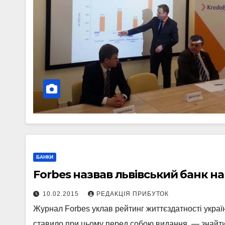
БАНКИ
Forbes назвав львівський банк н
10.02.2015
РЕДАКЦІЯ ПРИБУТОК
Журнал Forbes уклав рейтинг життєздатності україн
ставило при цьому перед собою видання, — знайти