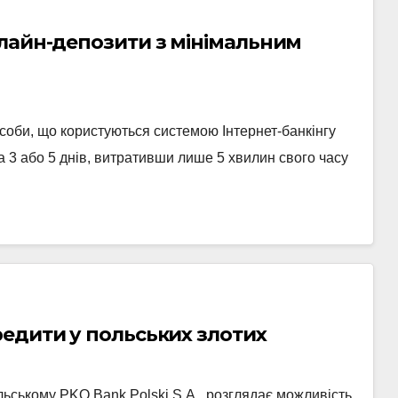
лайн-депозити з мінімальним
особи, що користуються системою Інтернет-банкінгу
а 3 або 5 днів, витративши лише 5 хвилин свого часу
едити у польських злотих
ьському PKO Bank Polski S.A., розглядає можливість