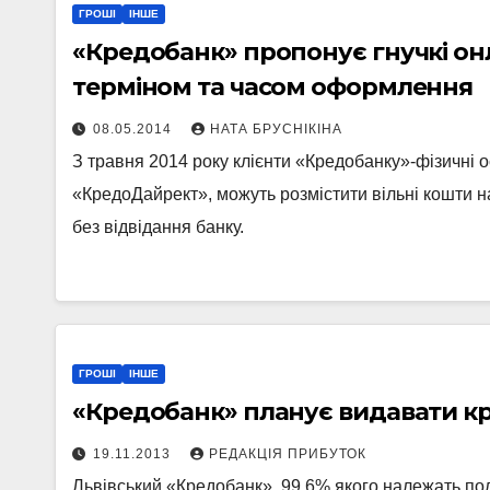
ГРОШІ
ІНШЕ
«Кредобанк» пропонує гнучкі он
терміном та часом оформлення
08.05.2014
НАТА БРУСНІКІНА
З травня 2014 року клієнти «Кредобанку»-фізичні 
«КредоДайрект», можуть розмістити вільні кошти н
без відвідання банку.
ГРОШІ
ІНШЕ
«Кредобанк» планує видавати кр
19.11.2013
РЕДАКЦІЯ ПРИБУТОК
Львівський «Кредобанк», 99,6% якого належать пол